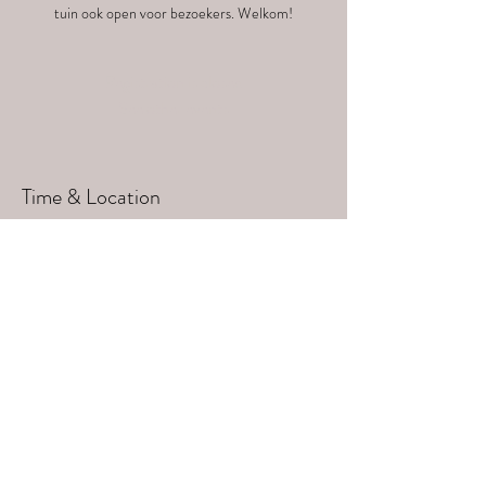
tuin ook open voor bezoekers. Welkom!
Registration is closed
See other events
Time & Location
Jun 02, 2024, 10:00 AM – 6:00 PM
Termerebeeldbos, Termereboslaan 14, 3020
Herent, Belgium